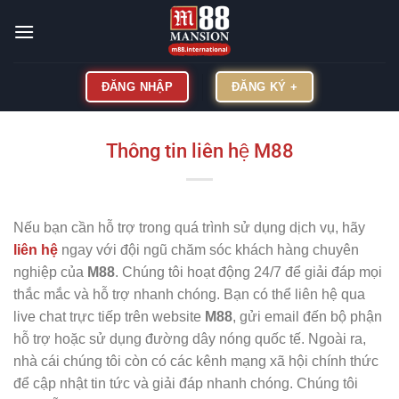
Chuyển
đến
nội
dung
ĐĂNG NHẬP
ĐĂNG KÝ +
Thông tin liên hệ M88
Nếu bạn cần hỗ trợ trong quá trình sử dụng dịch vụ, hãy
liên hệ
ngay với đội ngũ chăm sóc khách hàng chuyên
nghiệp của
M88
. Chúng tôi hoạt động 24/7 để giải đáp mọi
thắc mắc và hỗ trợ nhanh chóng. Bạn có thể liên hệ qua
live chat trực tiếp trên website
M88
, gửi email đến bộ phận
hỗ trợ hoặc sử dụng đường dây nóng quốc tế. Ngoài ra,
nhà cái chúng tôi còn có các kênh mạng xã hội chính thức
để cập nhật tin tức và giải đáp nhanh chóng. Chúng tôi