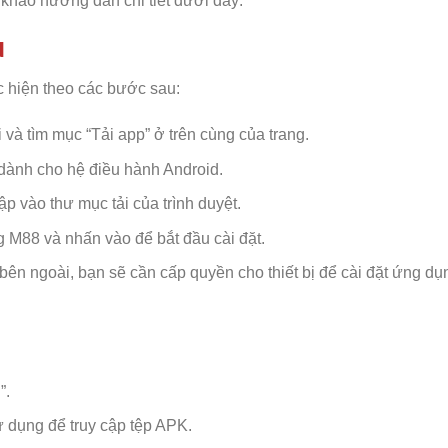
 khảo hướng dẫn chi tiết dưới đây:
d
c hiện theo các bước sau:
và tìm mục “Tải app” ở trên cùng của trang.
 dành cho hệ điều hành Android.
ập vào thư mục tải của trình duyệt.
 M88 và nhấn vào để bắt đầu cài đặt.
bên ngoài, bạn sẽ cần cấp quyền cho thiết bị để cài đặt ứng d
”.
 dụng để truy cập tệp APK.