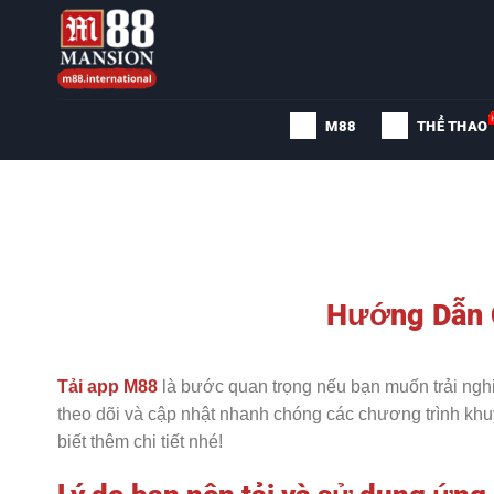
Chuyển
đến
nội
dung
M88
THỂ THAO
Hướng Dẫn C
Tải app M88
là bước quan trọng nếu bạn muốn trải ngh
theo dõi và cập nhật nhanh chóng các chương trình khuy
biết thêm chi tiết nhé!