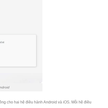
ndroid
iêng cho hai hệ điều hành Android và iOS. Mỗi hệ điều