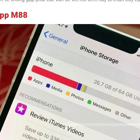
app M88