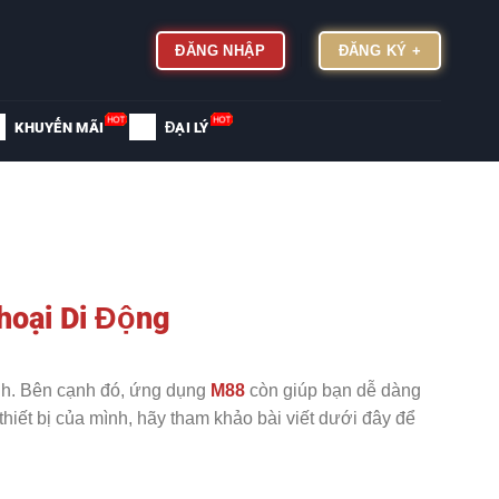
ĐĂNG NHẬP
ĐĂNG KÝ +
KHUYẾN MÃI
ĐẠI LÝ
hoại Di Động
ình. Bên cạnh đó, ứng dụng
M88
còn giúp bạn dễ dàng
hiết bị của mình, hãy tham khảo bài viết dưới đây để