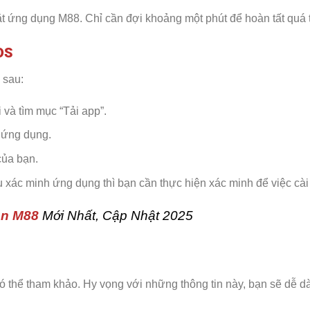
ặt ứng dụng M88. Chỉ cần đợi khoảng một phút để hoàn tất quá t
OS
 sau:
 và tìm mục “Tải app”.
 ứng dụng.
của bạn.
ầu xác minh ứng dụng thì bạn cần thực hiện xác minh để việc c
ền M88
Mới Nhất, Cập Nhật 2025
 thể tham khảo. Hy vọng với những thông tin này, bạn sẽ dễ dà