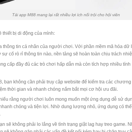
Tải app M88 mang lại rất nhiều lợi ích nổi trội cho hội viên
 thiết bị di động của mình:
đa thông tin cá nhân của người chơi. Với phần mềm mã hóa dữ li
 sự cố rò rỉ thông tin nào, nền tảng sẽ hoàn toàn chịu trách n
ng cấp đầy đủ các trò chơi hấp dẫn mà còn tích hợp nhiều tính
8, bạn không cần phải truy cập website để kiểm tra các chương 
iệm thời gian và nhanh chóng nắm bắt mọi cơ hội ưu đãi.
hiểu rằng người chơi luôn mong muốn một ứng dụng dễ sử dụn
anh chóng và tiện lợi. Nhờ dung lượng nhỏ, ứng dụng có thể hoạ
.
bạn sẽ không phải lo lắng về tình trạng giật lag hay treo game.
n sẽ không gặp phải các vấn đề kết nối kém hay bị chặn truy c